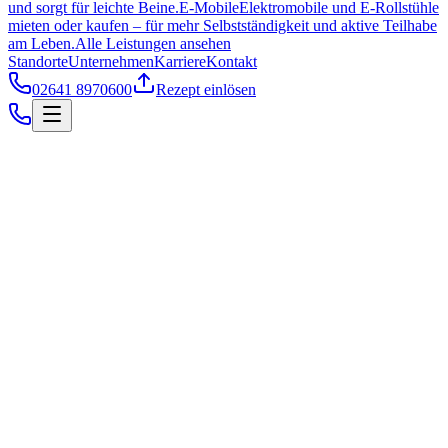
und sorgt für leichte Beine.
E-Mobile
Elektromobile und E-Rollstühle
mieten oder kaufen – für mehr Selbstständigkeit und aktive Teilhabe
am Leben.
Alle Leistungen ansehen
Standorte
Unternehmen
Karriere
Kontakt
02641 8970600
Rezept einlösen
Orthesen
Individuell angepasste Orthesen zur Entlastung, Stabilisierung und