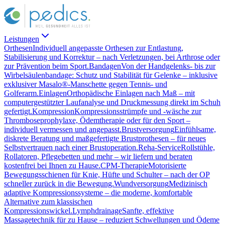
Leistungen
Orthesen
Individuell angepasste Orthesen zur Entlastung,
Stabilisierung und Korrektur – nach Verletzungen, bei Arthrose oder
zur Prävention beim Sport.
Bandagen
Von der Handgelenks- bis zur
Wirbelsäulenbandage: Schutz und Stabilität für Gelenke – inklusive
exklusiver Masalo®-Manschette gegen Tennis- und
Golferarm.
Einlagen
Orthopädische Einlagen nach Maß – mit
computergestützter Laufanalyse und Druckmessung direkt im Schuh
gefertigt.
Kompression
Kompressionsstrümpfe und -wäsche zur
Thromboseprophylaxe, Ödemtherapie oder für den Sport –
individuell vermessen und angepasst.
Brustversorgung
Einfühlsame,
diskrete Beratung und maßgefertigte Brustprothesen – für neues
Selbstvertrauen nach einer Brustoperation.
Reha-Service
Rollstühle,
Rollatoren, Pflegebetten und mehr – wir liefern und beraten
kostenfrei bei Ihnen zu Hause.
CPM-Therapie
Motorisierte
Bewegungsschienen für Knie, Hüfte und Schulter – nach der OP
schneller zurück in die Bewegung.
Wundversorgung
Medizinisch
adaptive Kompressionssysteme – die moderne, komfortable
Alternative zum klassischen
Kompressionswickel.
Lymphdrainage
Sanfte, effektive
Massagetechnik für zu Hause – reduziert Schwellungen und Ödeme