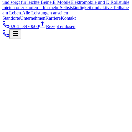
und sorgt für leichte Beine.
E-Mobile
Elektromobile und E-Rollstühle
mieten oder kaufen – für mehr Selbstständigkeit und aktive Teilhabe
am Leben.
Alle Leistungen ansehen
Standorte
Unternehmen
Karriere
Kontakt
02641 8970600
Rezept einlösen
Mitarbeiter:in (m/w/d) im Sanitätshaus
Bad Neuenahr-Ahrweiler
Vollzeit, ab sofort