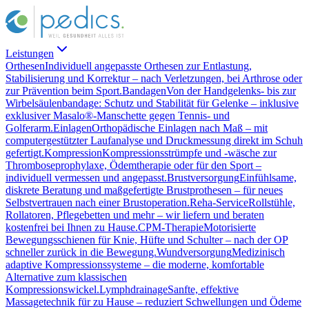
Leistungen
Orthesen
Individuell angepasste Orthesen zur Entlastung,
Stabilisierung und Korrektur – nach Verletzungen, bei Arthrose oder
zur Prävention beim Sport.
Bandagen
Von der Handgelenks- bis zur
Wirbelsäulenbandage: Schutz und Stabilität für Gelenke – inklusive
exklusiver Masalo®-Manschette gegen Tennis- und
Golferarm.
Einlagen
Orthopädische Einlagen nach Maß – mit
computergestützter Laufanalyse und Druckmessung direkt im Schuh
gefertigt.
Kompression
Kompressionsstrümpfe und -wäsche zur
Thromboseprophylaxe, Ödemtherapie oder für den Sport –
individuell vermessen und angepasst.
Brustversorgung
Einfühlsame,
diskrete Beratung und maßgefertigte Brustprothesen – für neues
Selbstvertrauen nach einer Brustoperation.
Reha-Service
Rollstühle,
Rollatoren, Pflegebetten und mehr – wir liefern und beraten
kostenfrei bei Ihnen zu Hause.
CPM-Therapie
Motorisierte
Bewegungsschienen für Knie, Hüfte und Schulter – nach der OP
schneller zurück in die Bewegung.
Wundversorgung
Medizinisch
adaptive Kompressionssysteme – die moderne, komfortable
Alternative zum klassischen
Kompressionswickel.
Lymphdrainage
Sanfte, effektive
Massagetechnik für zu Hause – reduziert Schwellungen und Ödeme